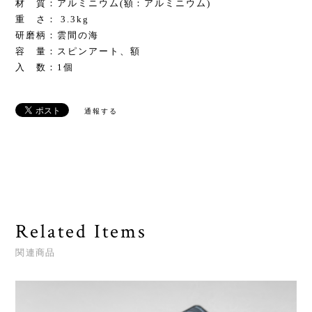
材 質：アルミニウム(額：アルミニウム)
重 さ： 3.3kg
研磨柄：雲間の海
容 量：スピンアート、額
入 数：1個
通報する
Related Items
関連商品