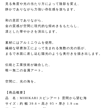
見る角度や光の当たり方によって陰影を変え、
静かでありながら力強い存在感を放ちます。
和の意匠でありながら、
金の質感が空間に現代的な煌めきをもたらし、
凛とした華やかさを演出します。
素材にはアルミニウムを使用。
繊細な研磨加工によって生まれる無数の光の筋が、
まるで水面に差し込む陽光のような奥行きを描き出します。
伝統と工業技術が融合した、
唯一無二の金属アート。
空間に、光の海を。
【商品概要】
品 名：MIHIKARI スピンアート 雲間から望む海
サイズ：約 幅 39.6 × 高さ 95 × 厚さ 1.9 cm