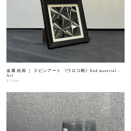
金属 絵画 ｜ スピンアート 《ウロコ柄》End material -
Art
¥2,200