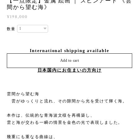
【一点限定】金属 絵画 ｜ スピンアート 《雲
間から望む海》
¥198,000
数量
International shipping available
Add to cart
日本国内にお住まいの方向け
雲間から望む海
雲がゆっくりと流れ、その隙間から光を受けて輝く海。
本作は、伝統的な青海波文様を再構築し、
雲と海が交わる一瞬の情景を金色の光で表現しました。
幾重にも重なる曲線は、