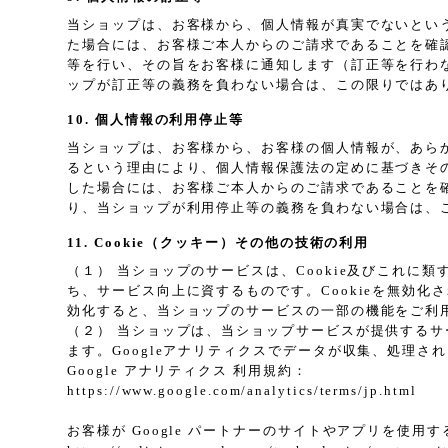
当ショップは、お客様から、個人情報が真実でないとい
た場合には、お客様ご本人からのご請求であることを確
等を行い、その旨をお客様に通知します（訂正等を行わ
ップが訂正等の義務を負わない場合は、この限りではあ
10. 個人情報の利用停止等
当ショップは、お客様から、お客様の個人情報が、あら
るという理由により、個人情報保護法の定めに基づきそ
した場合には、お客様ご本人からのご請求であることを
り、当ショップが利用停止等の義務を負わない場合は、
11. Cookie（クッキー）その他の技術の利用
（１） 当ショップのサービスは、Cookie及びこれ
ち、サービス向上に資するものです。Cookieを無効化
効化すると、当ショップのサービスの一部の機能をご利
（２） 当ショップは、当ショップサービスが提供するサービ
ます。Googleアナリティクスでデータが収集、処理さ
Google アナリティクス 利用規約：
https://www.google.com/analytics/terms/jp.html
お客様が Google パートナーのサイトやアプリを使用する