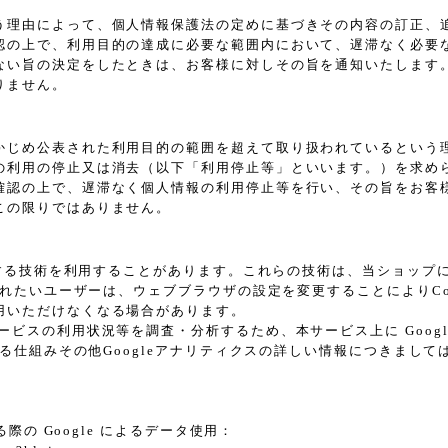
う理由によって、個人情報保護法の定めに基づきその内容の訂正、
認の上で、利用目的の達成に必要な範囲内において、遅滞なく必要
ない旨の決定をしたときは、お客様に対しその旨を通知いたします
りません。
かじめ公表された利用目的の範囲を超えて取り扱われているという
の利用の停止又は消去（以下「利用停止等」といいます。）を求め
確認の上で、遅滞なく個人情報の利用停止等を行い、その旨をお客
この限りではありません。
に類する技術を利用することがあります。これらの技術は、当ショッ
されたいユーザーは、ウェブブラウザの設定を変更することによりCoo
用いただけなくなる場合があります。
スの利用状況等を調査・分析するため、本サービス上に Google L
れる仕組みその他Googleアナリティクスの詳しい情報につきまし
際の Google によるデータ使用：