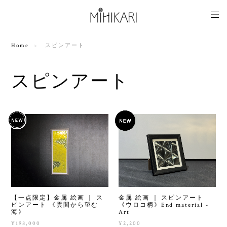
Home
スピンアート
スピンアート
【一点限定】金属 絵画 ｜ ス
金属 絵画 ｜ スピンアート
ピンアート 《雲間から望む
《ウロコ柄》End material -
海》
Art
¥198,000
¥2,200