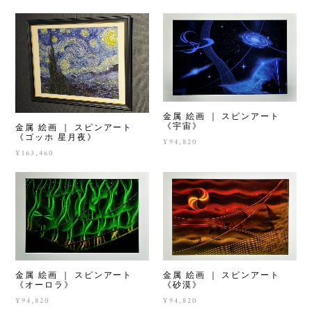
金属 絵画 ｜ スピンアート
《宇宙》
金属 絵画 ｜ スピンアート
《ゴッホ 星月夜》
¥94,820
¥163,460
金属 絵画 ｜ スピンアート
金属 絵画 ｜ スピンアート
《オーロラ》
《砂漠》
¥94,820
¥94,820